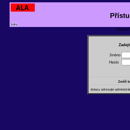
Příst
TeranosId
Zadejt
Jméno
Heslo
Změň k
dotazy adresujte administr