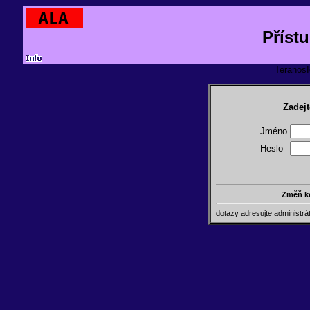
Příst
TeranosId
Zadejt
Jméno
Heslo
Změň k
dotazy adresujte administr