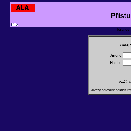
Příst
TeranosId
Zadejt
Jméno
Heslo
Změň k
dotazy adresujte administr