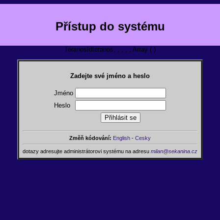
Přístup do systému
TeranosIdteranos, , , , , Array ( )
Zadejte své jméno a heslo
Jméno
Heslo
Změň kódování:
English
-
Cesky
dotazy adresujte administrátorovi systému na adresu
milan@sekanina.cz