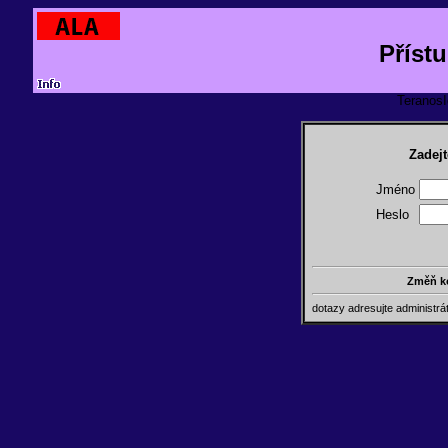
Příst
TeranosId
Zadejt
Jméno
Heslo
Změň k
dotazy adresujte administr