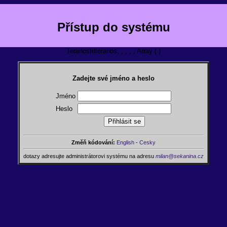
Přístup do systému
TeranosIdteranos, , , , , Array ( )
Zadejte své jméno a heslo
Jméno
Heslo
Změň kódování:
English
-
Cesky
dotazy adresujte administrátorovi systému na adresu
milan@sekanina.cz