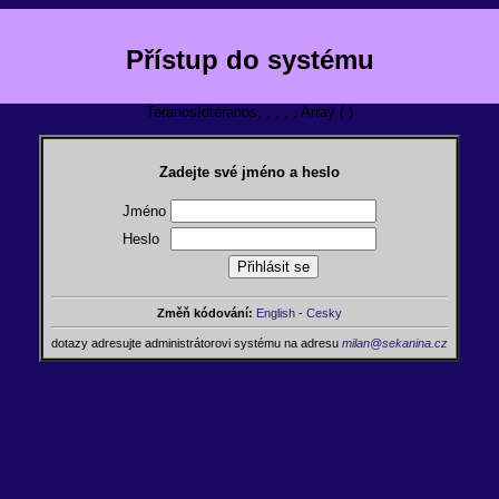
Přístup do systému
TeranosIdteranos, , , , , Array ( )
Zadejte své jméno a heslo
Jméno
Heslo
Změň kódování:
English
-
Cesky
dotazy adresujte administrátorovi systému na adresu
milan@sekanina.cz