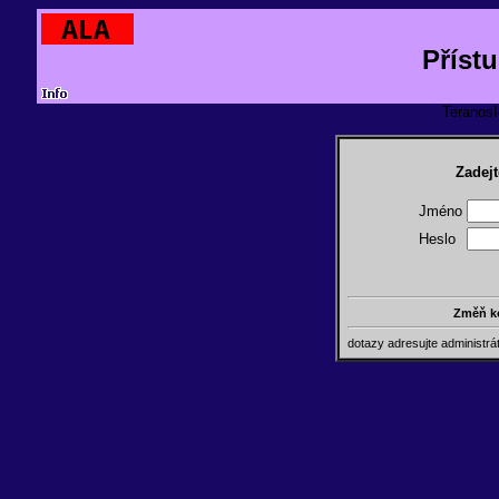
Příst
TeranosId
Zadejt
Jméno
Heslo
Změň k
dotazy adresujte administr