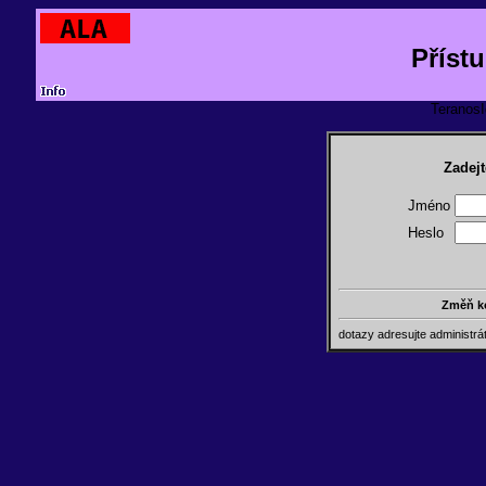
Příst
TeranosId
Zadejt
Jméno
Heslo
Změň k
dotazy adresujte administr