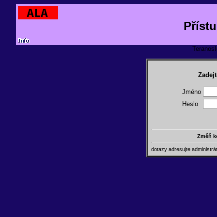
Příst
TeranosId
Zadejt
Jméno
Heslo
Změň k
dotazy adresujte administr