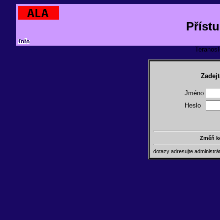
Příst
TeranosId
Zadejt
Jméno
Heslo
Změň k
dotazy adresujte administr