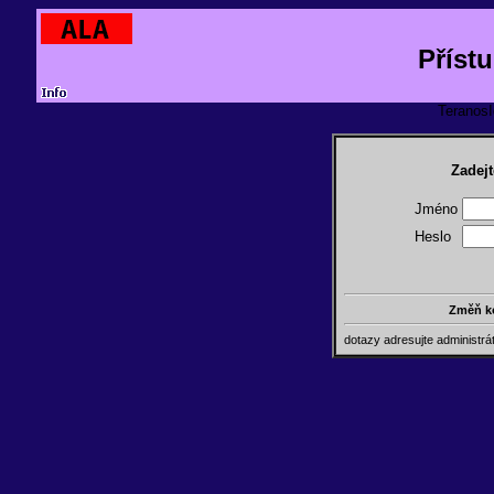
Příst
TeranosId
Zadejt
Jméno
Heslo
Změň k
dotazy adresujte administr