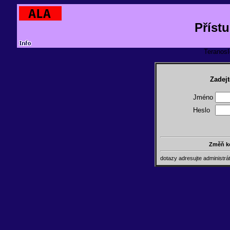
Příst
TeranosId
Zadejt
Jméno
Heslo
Změň k
dotazy adresujte administr