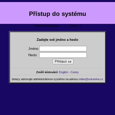
Přístup do systému
TeranosIdteranos, , , , , Array ( )
Zadejte své jméno a heslo
Jméno
Heslo
Změň kódování:
English
-
Cesky
dotazy adresujte administrátorovi systému na adresu
milan@sekanina.cz