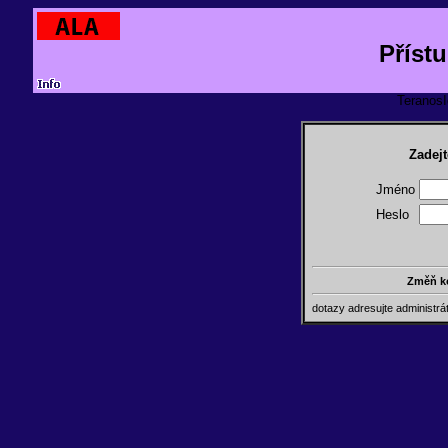
Příst
TeranosId
Zadejt
Jméno
Heslo
Změň k
dotazy adresujte administr