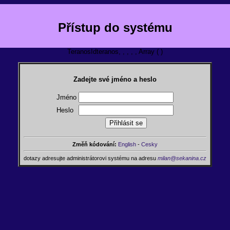
Přístup do systému
TeranosIdteranos, , , , , Array ( )
Zadejte své jméno a heslo
Jméno
Heslo
Změň kódování:
English
-
Cesky
dotazy adresujte administrátorovi systému na adresu
milan@sekanina.cz