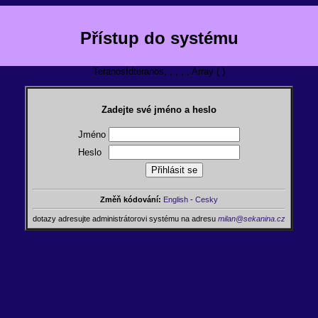
Přístup do systému
TeranosIdteranos, , , , , Array ( )
Zadejte své jméno a heslo
Jméno
Heslo
Změň kódování:
English
-
Cesky
dotazy adresujte administrátorovi systému na adresu
milan@sekanina.cz