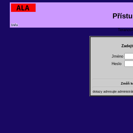
Příst
TeranosId
Zadejt
Jméno
Heslo
Změň k
dotazy adresujte administr