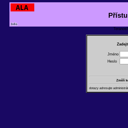
Příst
TeranosId
Zadejt
Jméno
Heslo
Změň k
dotazy adresujte administr