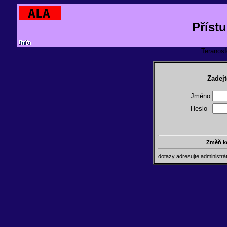
Příst
TeranosId
Zadejt
Jméno
Heslo
Změň k
dotazy adresujte administr