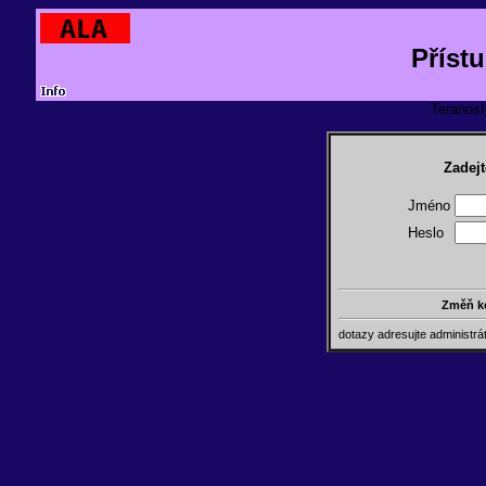
Příst
TeranosId
Zadejt
Jméno
Heslo
Změň k
dotazy adresujte administr