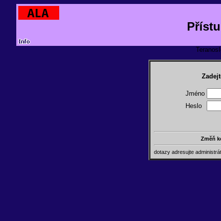
Příst
TeranosId
Zadejt
Jméno
Heslo
Změň k
dotazy adresujte administr