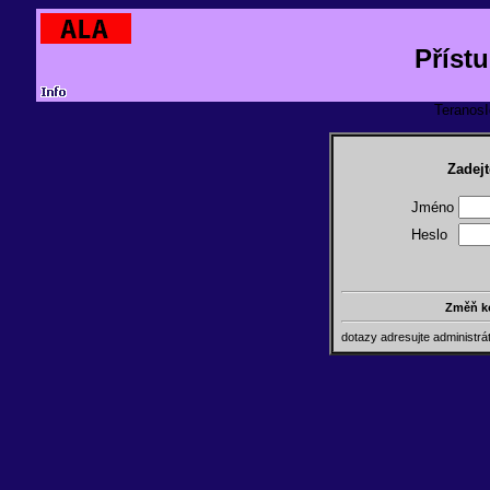
Příst
TeranosId
Zadejt
Jméno
Heslo
Změň k
dotazy adresujte administr